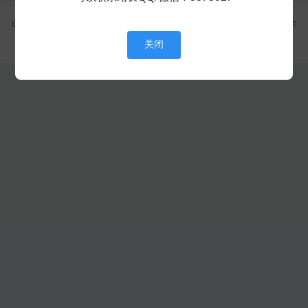
Copyright © 2025
Chinu
- All rights reserved
|
豫ICP备2021026541号
|
技术
支持：
当动科技
关闭